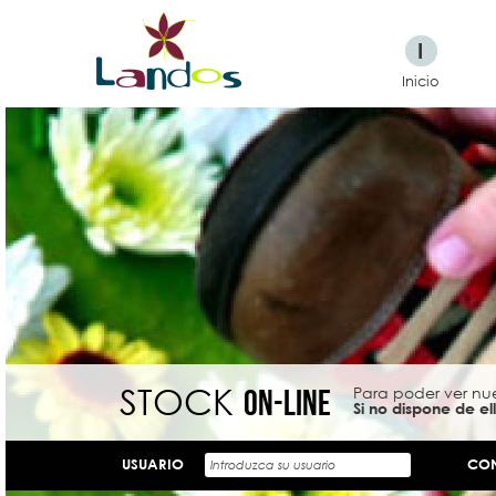
I
Inicio
STOCK
ON-LINE
Para poder ver nu
Si no dispone de e
USUARIO
CO